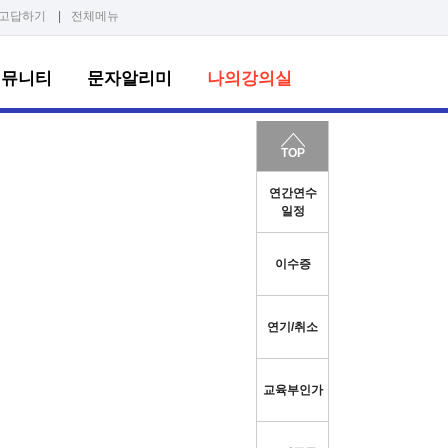
고답하기
|
전체메뉴
커뮤니티
문자알리미
나의강의실
TOP
연간연수
일정
이수증
연기/취소
교육부인가