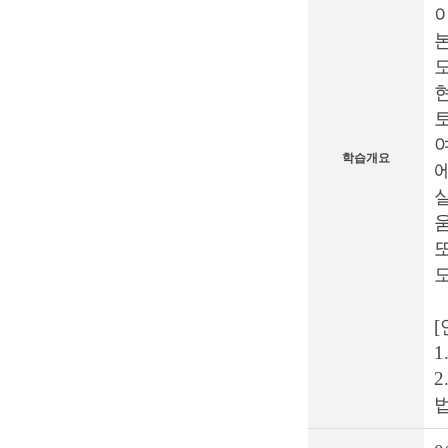
이
학습개요
에
1
2
법