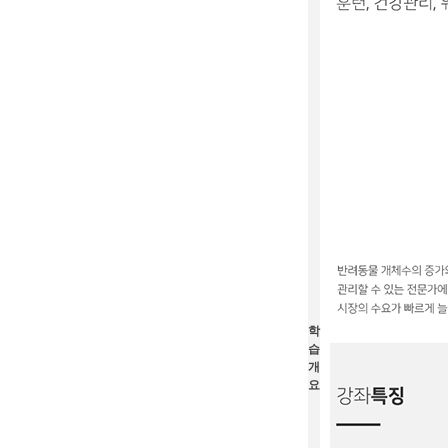
학
습
개
요