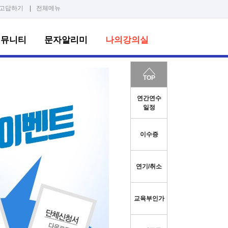
고답하기
|
전체메뉴
커뮤니티
문자알리미
나의강의실
TOP
연간연수
일정
이수증
연기/취소
교육부인가